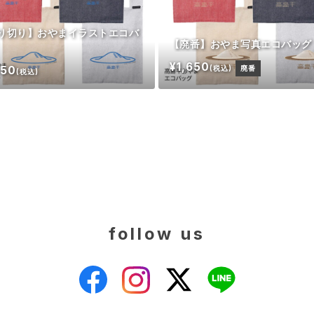
り切り】おやまイラストエコバ
【廃番】おやま写真エコバッグ
¥1,650
650
(税込)
廃番
(税込)
follow us