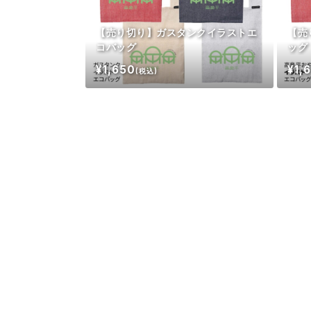
【売り切り】ガスタンクイラストエ
【売
コバッグ
ッグ
¥1,650
¥1,
(税込)