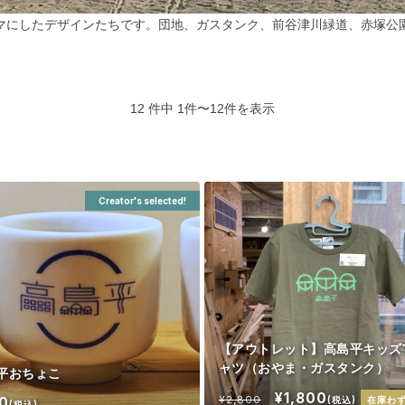
マにしたデザインたちです。団地、ガスタンク、前谷津川緑道、赤塚公
12 件中 1件〜12件を表示
Creator's selected!
【アウトレット】高島平キッズ
ャツ（おやま・ガスタンク）
平おちょこ
¥1,800
¥2,800
0
(税込)
在庫わ
(税込)