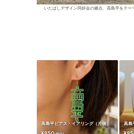
いたばしデザイン同好会の拠点、高島平をテー
高島平ピアス・イアリング（片側）
高島
¥950
¥95
(税込)