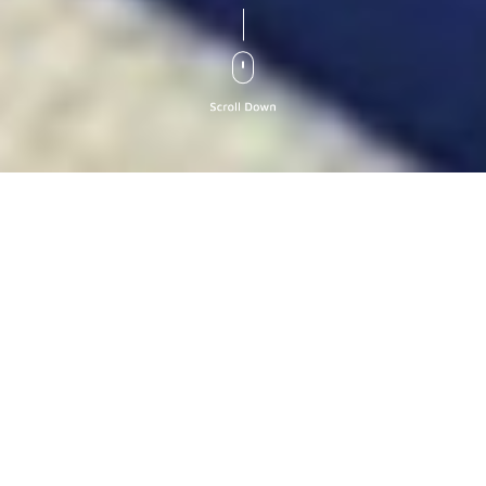
カ
ラ
ム
リ
ン
ク