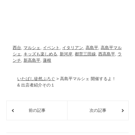
西台
, 
マルシェ
, 
イベント
, 
イタリアン
, 
高島平
, 
高島平マル
シェ
, 
キッズも楽しめる
, 
新河岸
, 
都営三田線
, 
西高島平
, 
ラ
ンチ
, 
新高島平
, 
蓮根
いたばし徒然ぶろぐ
>
高島平マルシェ 開催するよ！
& 出店者紹介その１
前の記事
次の記事