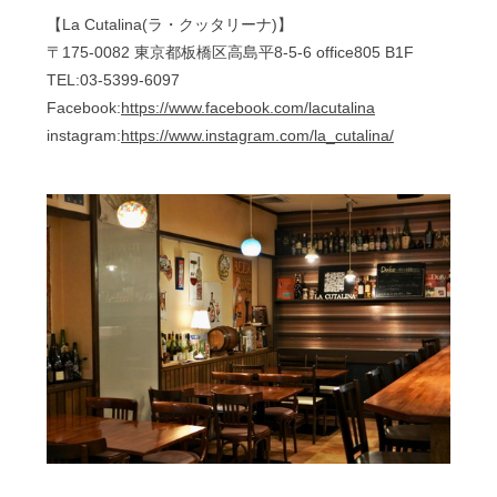
【La Cutalina(ラ・クッタリーナ)】
〒175-0082 東京都板橋区高島平8-5-6 office805 B1F
TEL:03-5399-6097
Facebook:
https://www.facebook.com/lacutalina
instagram:
https://www.instagram.com/la_cutalina/