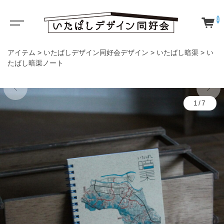
0
アイテム
>
いたばしデザイン同好会デザイン
>
いたばし暗渠
>
い
たばし暗渠ノート
Creator's selected!
1/7