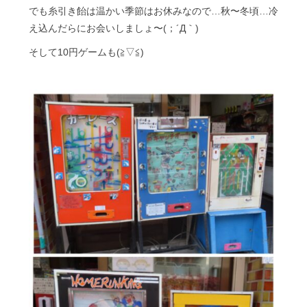
でも糸引き飴は温かい季節はお休みなので…秋〜冬頃…冷
え込んだらにお会いしましょ〜(；´Д｀)
そして10円ゲームも(⁠≧⁠▽⁠≦⁠)