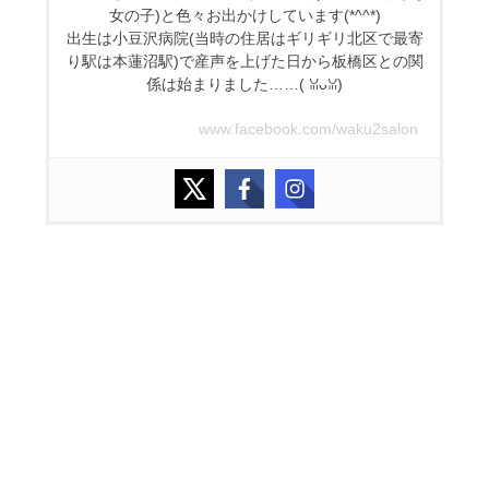
女の子)と色々お出かけしています(*^^*)
出生は小豆沢病院(当時の住居はギリギリ北区で最寄
り駅は本蓮沼駅)で産声を上げた日から板橋区との関
係は始まりました……(⁠ ⁠ꈍ⁠ᴗ⁠ꈍ⁠)
www.facebook.com/waku2salon