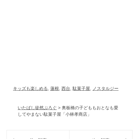
キッズも楽しめる
, 
蓮根
, 
西台
, 
駄菓子屋
, 
ノスタルジー
いたばし徒然ぶろぐ
>
奥板橋の子どももおとなも愛
してやまない駄菓子屋「小林孝商店」