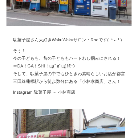
駄菓子屋さん大好きWakuWakuサロン・Roeです(⁠.⁠ ⁠❛⁠ ⁠ᴗ⁠ ⁠❛⁠.⁠)
そぅ！
今の子どもも、昔の子どももハートわし掴みにされる！
⇒DA！GA！SHI！щ(ﾟдﾟщ)ｶﾓｰﾝ
そして、駄菓子屋の中でもひときわ素晴らしいお店が都営
三田線蓮根駅から徒歩数分にある「小林孝商店」さん！
Instagram 駄菓子屋 － 小林商店